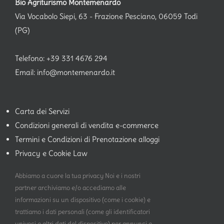
Bio Agriturismo Montemenardo
Via Vocabolo Siepi, 63 - Frazione Pesciano, 06059 Todi
(PG)
Telefono:
+39 331 4676 294
Email:
info@montemenardo.it
Carta dei Servizi
Condizioni generali di vendita e-commerce
Termini e Condizioni di Prenotazione alloggi
Privacy e Cookie Law
Spedizione
Abbiamo a cuore la tua privacy Noi e i nostri
Covid-19
partner archiviamo e/o accediamo alle
informazioni su un dispositivo (come i cookie) e
trattiamo i dati personali (come gli identificatori
univoci e altri dati del dispositivo) per annunci e