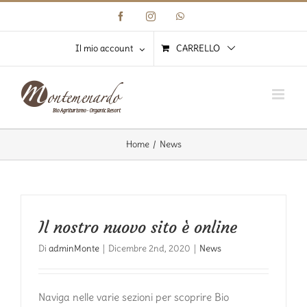
Salta
Facebook
Instagram
WhatsApp
al
contenuto
Il mio account
CARRELLO
Home
News
Il nostro nuovo sito è online
Di
adminMonte
|
Dicembre 2nd, 2020
|
News
Naviga nelle varie sezioni per scoprire Bio